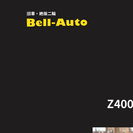
旧車・絶版二輪
Z4