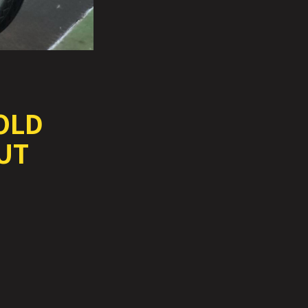
OLD
UT