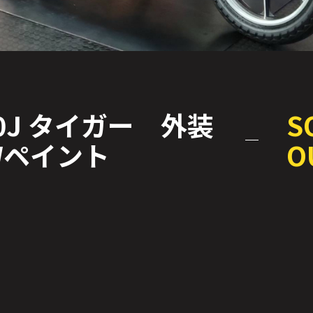
00J タイガー 外装
S
Wペイント
O