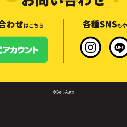
合わせ
各種SNS
はこちら
もや
©Bell-Auto